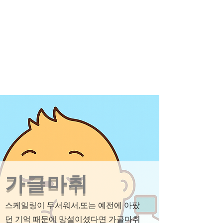
득케어 -
득케어 -
가글마취
스케일링이 무서워서,또는 예전에 아팠
던 기억 때문에 망설이셨다면 가글마취