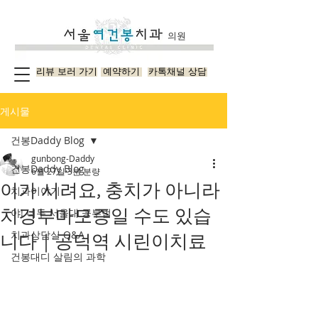
의원
리뷰 보러 가기
예약하기
카톡채널 상담
게시물
건봉Daddy Blog
gunbong-Daddy
건봉Daddy Blog
6월 27일
3분 분량
이가 시려요, 충치가 아니라
치과이야기
치경부마모증일 수도 있습
야! 너두 서울대 공부법
치과상담실 Q&A
니다｜공덕역 시린이치료
건봉대디 살림의 과학