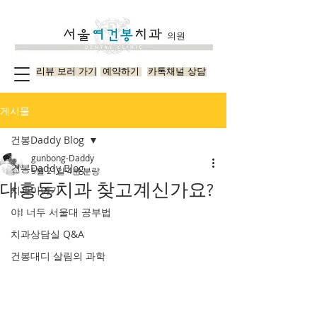
의원
리뷰 보러 가기
예약하기
카톡채널 상담
게시물
건봉Daddy Blog
gunbong-Daddy
건봉Daddy Blog
5월 21일
4분 분량
대흥동치과 찾고계신가요?
치과이야기
야! 너두 서울대 공부법
치과상담실 Q&A
건봉대디 살림의 과학