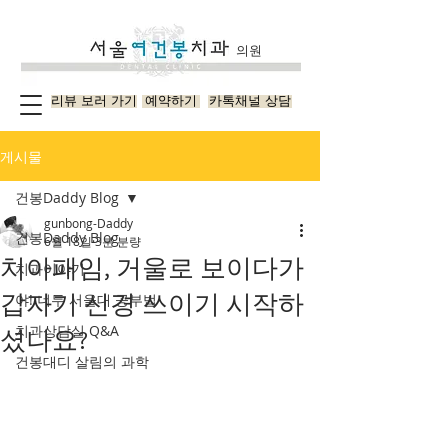
의원
리뷰 보러 가기
예약하기
카톡채널 상담
게시물
건봉Daddy Blog
gunbong-Daddy
건봉Daddy Blog
6월 18일
3분 분량
치아패임, 거울로 보이다가
치과이야기
갑자기 신경 쓰이기 시작하
야! 너두 서울대 공부법
치과상담실 Q&A
셨나요?
건봉대디 살림의 과학