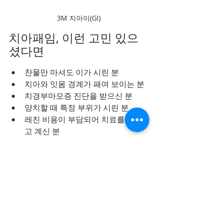
3M 지아이(GI)
치아패임, 이런 고민 있으
셨다면
찬물만 마셔도 이가 시린 분
치아와 잇몸 경계가 패여 보이는 분
치경부마모증 진단을 받으신 분
양치할 때 특정 부위가 시린 분
레진 비용이 부담되어 치료를 미루
고 계신 분
자연치아를 최대한 오래 사용하고 
싶으신 분
이라면 너무 오래 참기보다는 
현재 상태
를 한 번 확인
해보시는 것도 좋겠습니다.
마지막으로 한 말씀만 드리