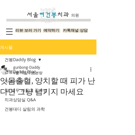
의원
리뷰 보러 가기
예약하기
카톡채널 상담
게시물
건봉Daddy Blog
gunbong-Daddy
건봉Daddy Blog
6월 10일
2분 분량
잇몸출혈, 양치할 때 피가 난
치과이야기
다면 그냥 넘기지 마세요
야! 너두 서울대 공부법
치과상담실 Q&A
건봉대디 살림의 과학