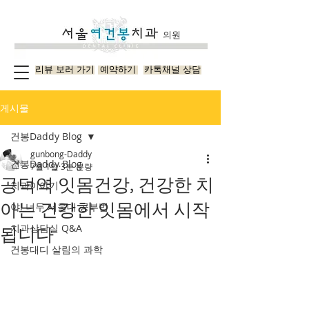
의원
리뷰 보러 가기
예약하기
카톡채널 상담
게시물
건봉Daddy Blog
gunbong-Daddy
건봉Daddy Blog
7월 1일
3분 분량
공덕역 잇몸건강, 건강한 치
치과이야기
아는 건강한 잇몸에서 시작
야! 너두 서울대 공부법
치과상담실 Q&A
됩니다
건봉대디 살림의 과학