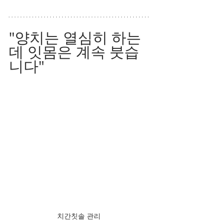
"양치는 열심히 하는
데 잇몸은 계속 붓습
니다"
치간칫솔 관리